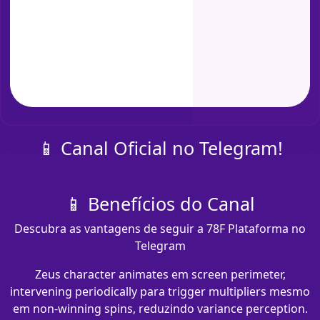
📱 Canal Oficial no Telegram!
📱 Benefícios do Canal
Descubra as vantagens de seguir a 78F Plataforma no
Telegram
Zeus character animates em screen perimeter,
intervening periodically para trigger multipliers mesmo
em non-winning spins, reduzindo variance perception.