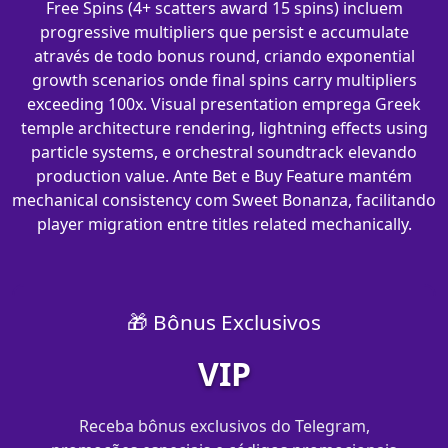
Free Spins (4+ scatters award 15 spins) incluem
progressive multipliers que persist e accumulate
através de todo bonus round, criando exponential
growth scenarios onde final spins carry multipliers
exceeding 100x. Visual presentation emprega Greek
temple architecture rendering, lightning effects using
particle systems, e orchestral soundtrack elevando
production value. Ante Bet e Buy Feature mantém
mechanical consistency com Sweet Bonanza, facilitando
player migration entre titles related mechanically.
🎁 Bônus Exclusivos
VIP
Receba bônus exclusivos do Telegram,