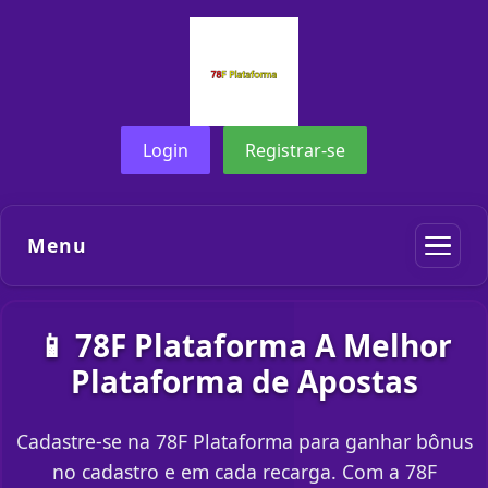
Login
Registrar-se
Menu
📱 78F Plataforma A Melhor
Plataforma de Apostas
Cadastre-se na 78F Plataforma para ganhar bônus
no cadastro e em cada recarga. Com a 78F