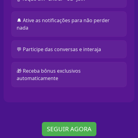
🔔 Ative as notificações para não perder
nada
💬 Participe das conversas e interaja
🎁 Receba bônus exclusivos
automaticamente
SEGUIR AGORA