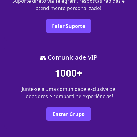
Suporte direto via Telegram, respostas rápidas e
atendimento personalizado!
Falar Suporte
👥 Comunidade VIP
1000+
Junte-se a uma comunidade exclusiva de
jogadores e compartilhe experiências!
Entrar Grupo