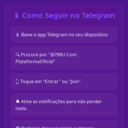
📱 Como Seguir no Telegram
📱 Baixe o app Telegram no seu dispositivo
🔍 Procure por "@788U Com
PlataformaOficial"
👆 Toque em "Entrar" ou "Join"
🔔 Ative as notificações para não perder
nada