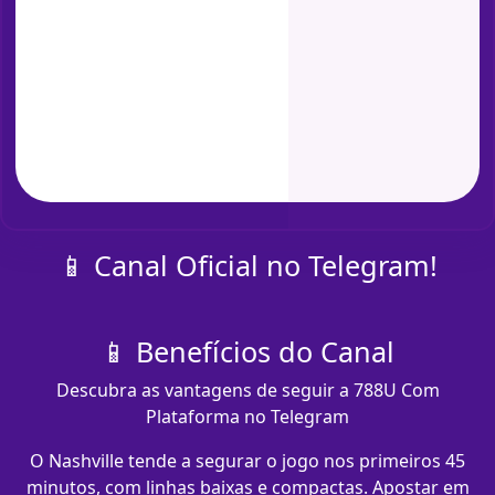
📱 Canal Oficial no Telegram!
📱 Benefícios do Canal
Descubra as vantagens de seguir a 788U Com
Plataforma no Telegram
O Nashville tende a segurar o jogo nos primeiros 45
minutos, com linhas baixas e compactas. Apostar em