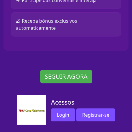
💬 Participe das conversas e interaja
🎁 Receba bônus exclusivos
automaticamente
SEGUIR AGORA
Acessos
Login
Registrar-se