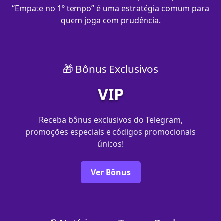
“Empate no 1º tempo” é uma estratégia comum para
quem joga com prudência.
🎁 Bônus Exclusivos
VIP
Receba bônus exclusivos do Telegram,
promoções especiais e códigos promocionais
únicos!
Ver Bônus