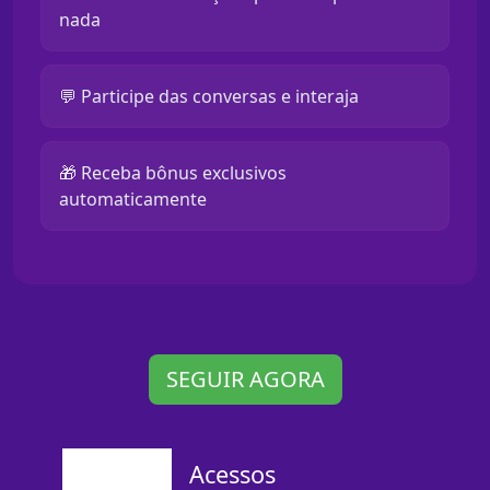
nada
💬 Participe das conversas e interaja
🎁 Receba bônus exclusivos
automaticamente
SEGUIR AGORA
Acessos