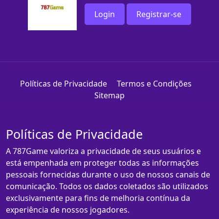
Login
Registrar-se
Políticas de Privacidade
Termos e Condições
Sitemap
Políticas de Privacidade
A 787Game valoriza a privacidade de seus usuários e
está empenhada em proteger todas as informações
pessoais fornecidas durante o uso de nossos canais de
comunicação. Todos os dados coletados são utilizados
exclusivamente para fins de melhoria contínua da
experiência de nossos jogadores.