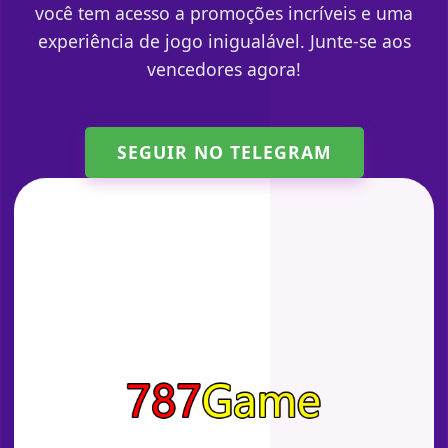
você tem acesso a promoções incríveis e uma
experiência de jogo inigualável. Junte-se aos
vencedores agora!
SEGUIR NO TELEGRAM