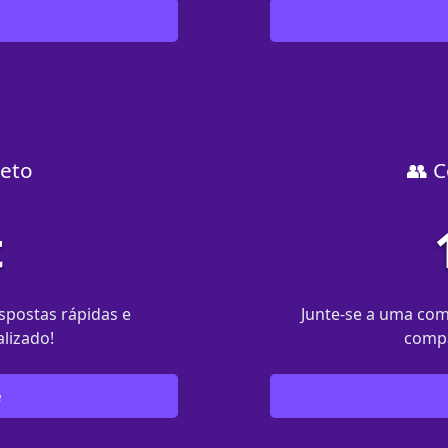
reto
👥 
t
espostas rápidas e
Junte-se a uma com
lizado!
compa
e