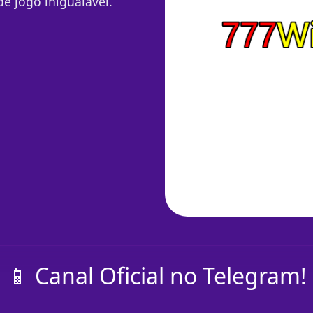
e jogo inigualável.
📱 Canal Oficial no Telegram!