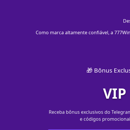
De
Como marca altamente confiável, a 777Win
🎁 Bônus Exclu
VIP
Receba bônus exclusivos do Telegra
e códigos promocionai