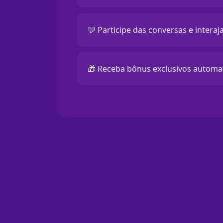
💬 Participe das conversas e interaj
🎁 Receba bônus exclusivos autom