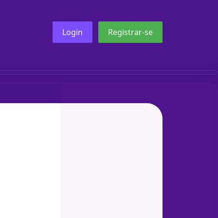
Login
Registrar-se