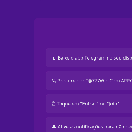
📱 Baixe o app Telegram no seu disp
🔍 Procure por "@777Win Com APPOf
👆 Toque em "Entrar" ou "Join"
🔔 Ative as notificações para não p