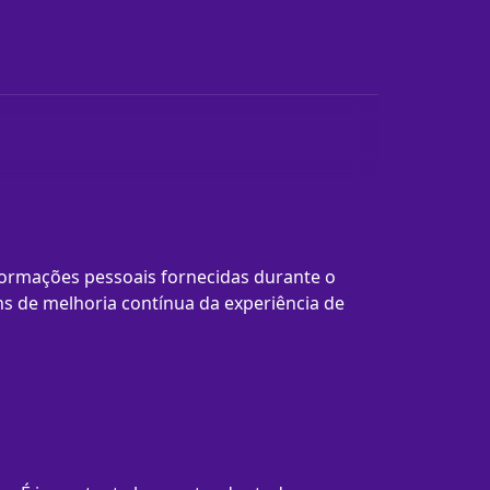
formações pessoais fornecidas durante o
ns de melhoria contínua da experiência de