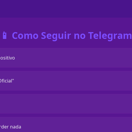
📱 Como Seguir no Telegram
ositivo
icial"
erder nada