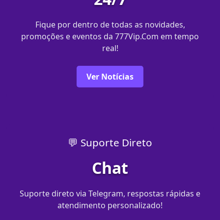
Fique por dentro de todas as novidades,
promoções e eventos da 777Vip.Com em tempo
real!
Ver Notícias
💬 Suporte Direto
Chat
Suporte direto via Telegram, respostas rápidas e
atendimento personalizado!