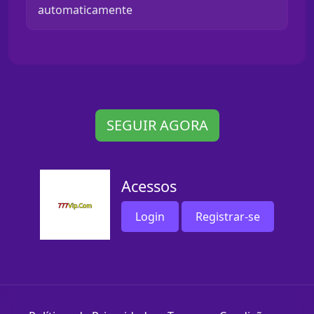
automaticamente
SEGUIR AGORA
Acessos
Login
Registrar-se