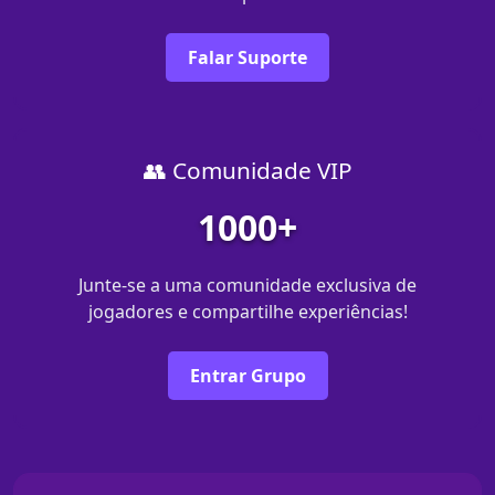
Falar Suporte
👥 Comunidade VIP
1000+
Junte-se a uma comunidade exclusiva de
jogadores e compartilhe experiências!
Entrar Grupo