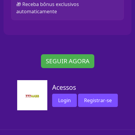
🎁 Receba bônus exclusivos
automaticamente
SEGUIR AGORA
Acessos
Login
Registrar-se