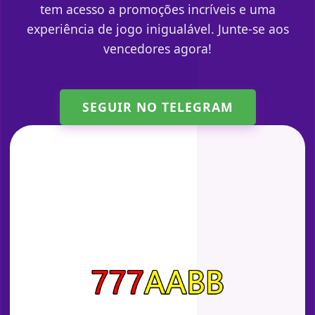
tem acesso a promoções incríveis e uma
experiência de jogo inigualável. Junte-se aos
vencedores agora!
SEGUIR NO TELEGRAM