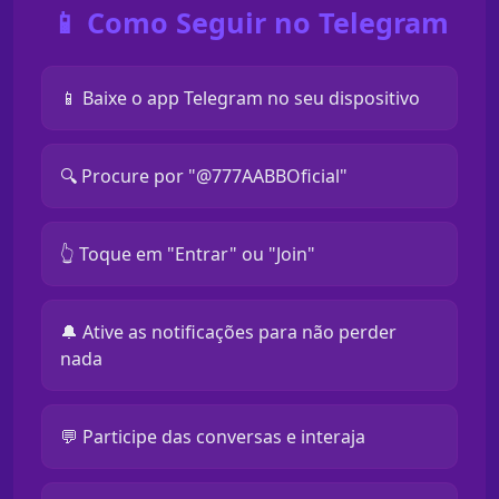
📱 Como Seguir no Telegram
📱 Baixe o app Telegram no seu dispositivo
🔍 Procure por "@777AABBOficial"
👆 Toque em "Entrar" ou "Join"
🔔 Ative as notificações para não perder
nada
💬 Participe das conversas e interaja