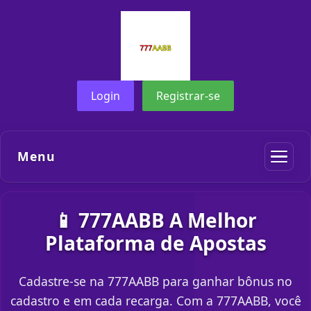
Login
Registrar-se
Menu
📱 777AABB A Melhor
Plataforma de Apostas
Cadastre-se na 777AABB para ganhar bônus no
cadastro e em cada recarga. Com a 777AABB, você