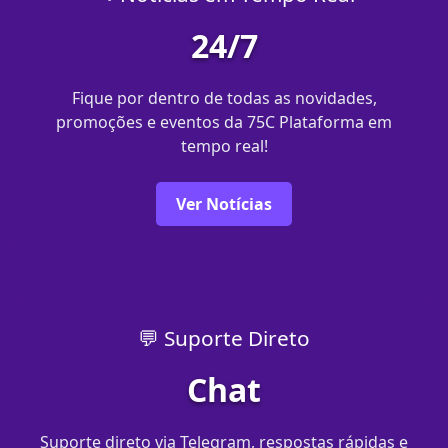
24/7
Fique por dentro de todas as novidades,
promoções e eventos da 75C Plataforma em
tempo real!
Ver Notícias
💬 Suporte Direto
Chat
Suporte direto via Telegram, respostas rápidas e