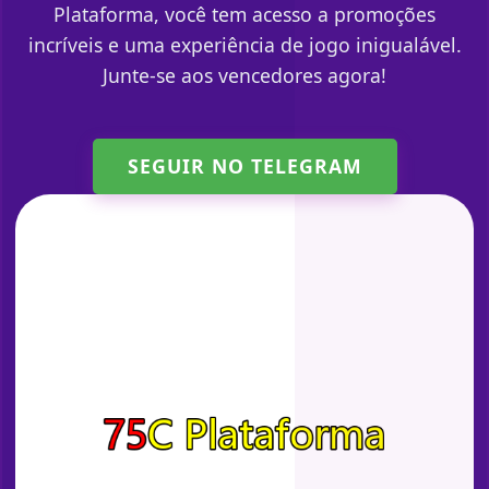
Plataforma, você tem acesso a promoções
incríveis e uma experiência de jogo inigualável.
Junte-se aos vencedores agora!
SEGUIR NO TELEGRAM