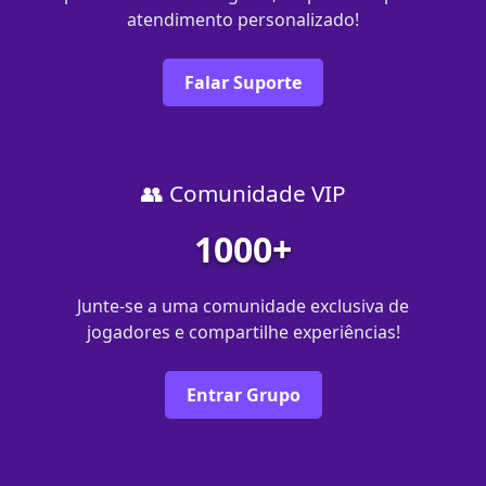
atendimento personalizado!
Falar Suporte
👥 Comunidade VIP
1000+
Junte-se a uma comunidade exclusiva de
jogadores e compartilhe experiências!
Entrar Grupo