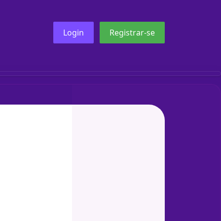
Login
Registrar-se