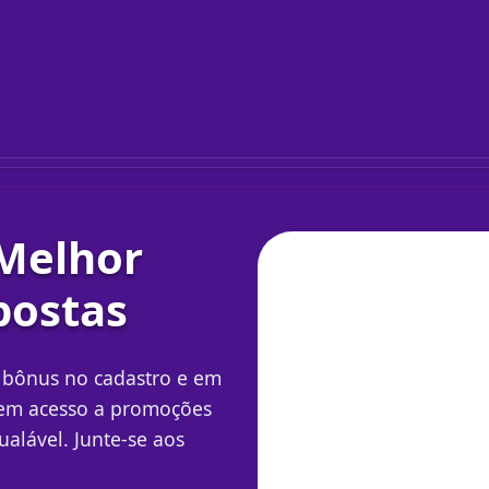
 Melhor
postas
 bônus no cadastro e em
tem acesso a promoções
ualável. Junte-se aos