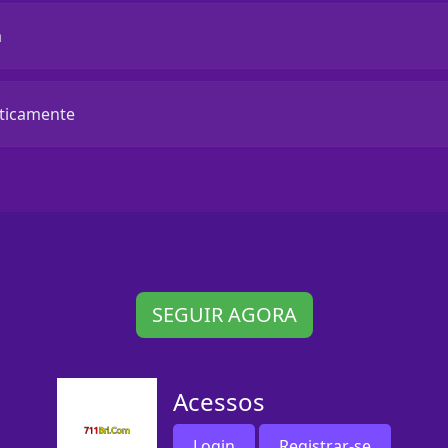
a
aticamente
SEGUIR AGORA
Acessos
Login
Registrar-se