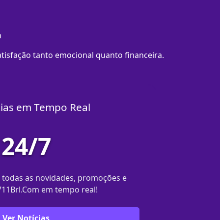
m
atisfação tanto emocional quanto financeira.
cias em Tempo Real
24/7
e todas as novidades, promoções e
711Brl.Com em tempo real!
Ver Notícias