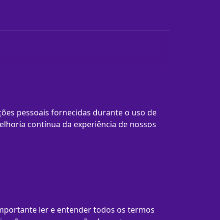
ções pessoais fornecidas durante o uso de
elhoria contínua da experiência de nossos
mportante ler e entender todos os termos