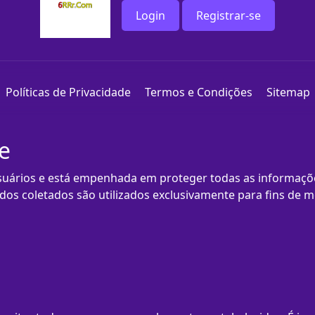
Login
Registrar-se
Políticas de Privacidade
Termos e Condições
Sitemap
de
usuários e está empenhada em proteger todas as informaçõ
os coletados são utilizados exclusivamente para fins de m