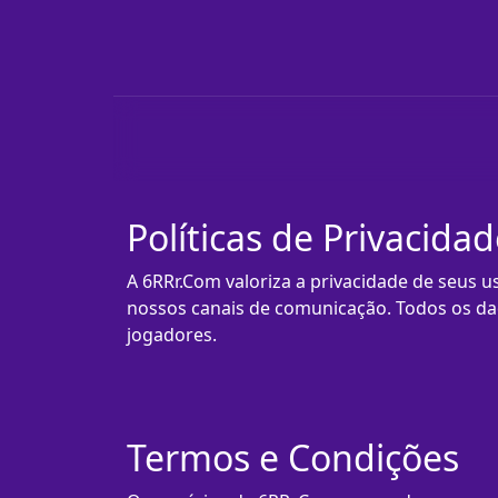
Políticas de Privacida
A 6RRr.Com valoriza a privacidade de seus 
nossos canais de comunicação. Todos os dad
jogadores.
Termos e Condições