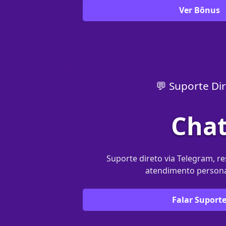
Ver Bônus
💬 Suporte Di
Cha
Suporte direto via Telegram, r
atendimento persona
Falar Suport