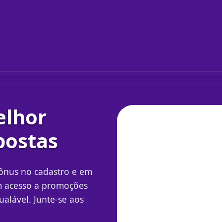
elhor
postas
ônus no cadastro e em
m acesso a promoções
ualável. Junte-se aos