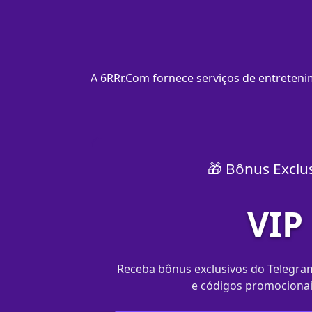
A 6RRr.Com fornece serviços de entreten
🎁 Bônus Exclu
VIP
Receba bônus exclusivos do Telegra
e códigos promocionai