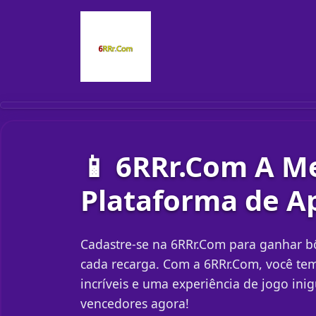
📱 6RRr.Com A M
Plataforma de A
Cadastre-se na 6RRr.Com para ganhar b
cada recarga. Com a 6RRr.Com, você te
incríveis e uma experiência de jogo inig
vencedores agora!