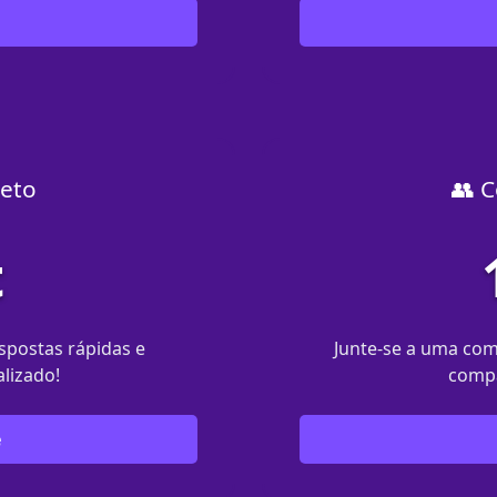
reto
👥 
t
espostas rápidas e
Junte-se a uma com
lizado!
compa
e