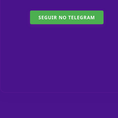
SEGUIR NO TELEGRAM