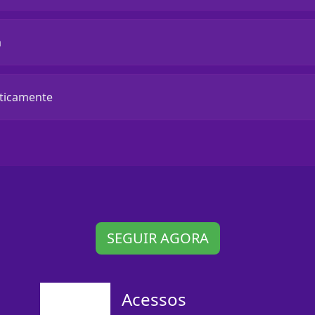
a
aticamente
SEGUIR AGORA
Acessos