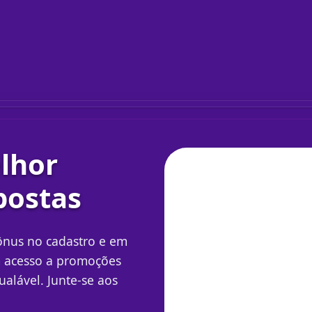
lhor
postas
ônus no cadastro e em
m acesso a promoções
ualável. Junte-se aos