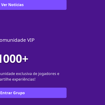
Ver Notícias
Comunidade VIP
1000+
unidade exclusiva de jogadores e
rtilhe experiências!
Entrar Grupo