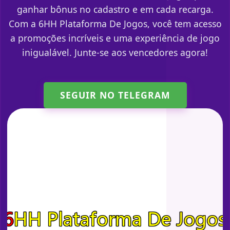
ganhar bônus no cadastro e em cada recarga.
Com a 6HH Plataforma De Jogos, você tem acesso
a promoções incríveis e uma experiência de jogo
inigualável. Junte-se aos vencedores agora!
SEGUIR NO TELEGRAM