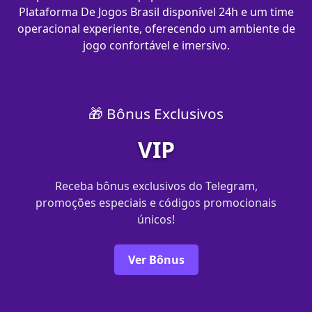
Plataforma De Jogos Brasil disponível 24h e um time
operacional experiente, oferecendo um ambiente de
jogo confortável e imersivo.
🎁 Bônus Exclusivos
VIP
Receba bônus exclusivos do Telegram,
promoções especiais e códigos promocionais
únicos!
Ver Bônus