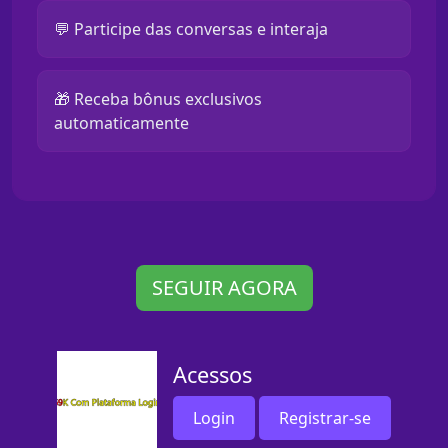
💬 Participe das conversas e interaja
🎁 Receba bônus exclusivos
automaticamente
SEGUIR AGORA
Acessos
Login
Registrar-se