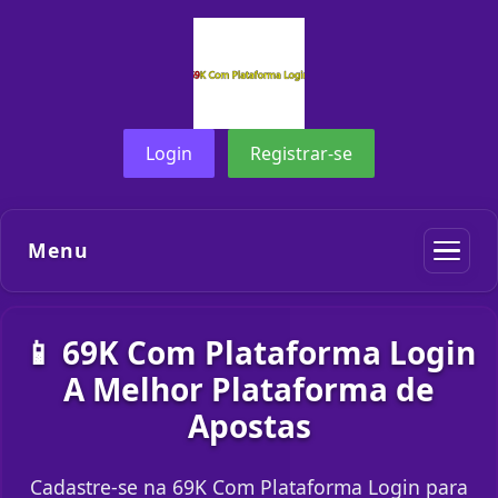
Login
Registrar-se
Menu
📱 69K Com Plataforma Login
A Melhor Plataforma de
Apostas
Cadastre-se na 69K Com Plataforma Login para