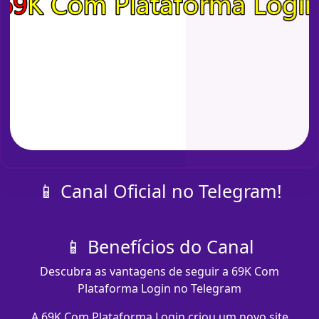
📱 Canal Oficial no Telegram!
📱 Benefícios do Canal
Descubra as vantagens de seguir a 69K Com
Plataforma Login no Telegram
A 69K Com Plataforma Login criou um novo site