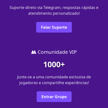
Suporte direto via Telegram, respostas rápidas e
atendimento personalizado!
Falar Suporte
👥 Comunidade VIP
1000+
Junte-se a uma comunidade exclusiva de
jogadores e compartilhe experiências!
Entrar Grupo