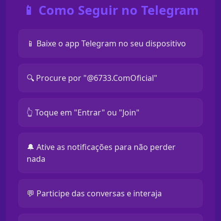
📱 Como Seguir no Telegram
📱 Baixe o app Telegram no seu dispositivo
🔍 Procure por "@6733.ComOficial"
👆 Toque em "Entrar" ou "Join"
🔔 Ative as notificações para não perder
nada
💬 Participe das conversas e interaja