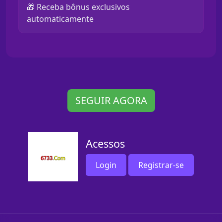
🎁 Receba bônus exclusivos
automaticamente
SEGUIR AGORA
Acessos
Login
Registrar-se