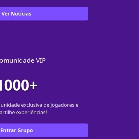
Ver Notícias
Comunidade VIP
1000+
unidade exclusiva de jogadores e
rtilhe experiências!
Entrar Grupo