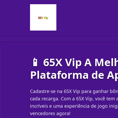
📱 65X Vip A Mel
Plataforma de A
Cadastre-se na 65X Vip para ganhar bô
cada recarga. Com a 65X Vip, você tem
incríveis e uma experiência de jogo inig
vencedores agora!