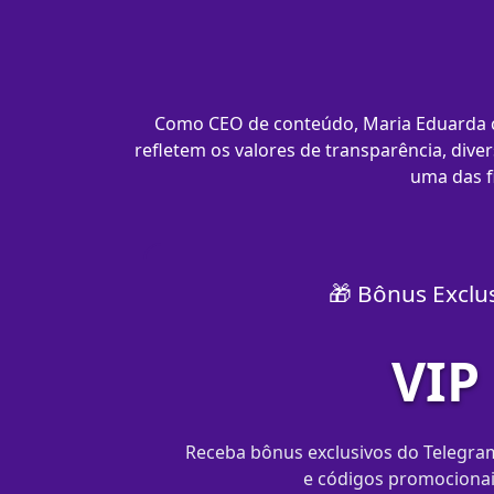
Como CEO de conteúdo, Maria Eduarda com
refletem os valores de transparência, dive
uma das f
🎁 Bônus Exclu
VIP
Receba bônus exclusivos do Telegra
e códigos promocionai