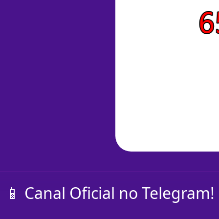
📱 Canal Oficial no Telegram!