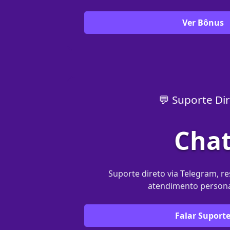
Ver Bônus
💬 Suporte Di
Cha
Suporte direto via Telegram, r
atendimento persona
Falar Suport