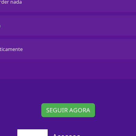
erder nada
a
aticamente
SEGUIR AGORA