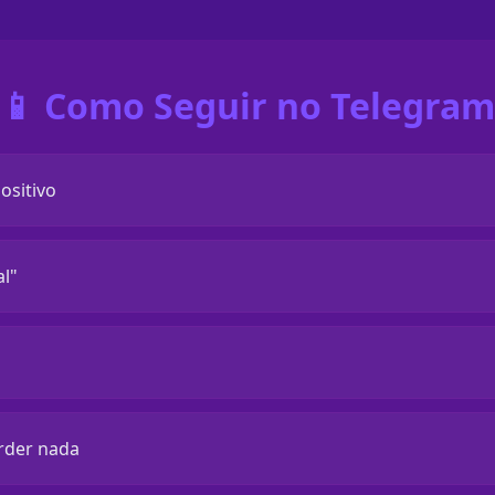
📱 Como Seguir no Telegram
ositivo
l"
erder nada