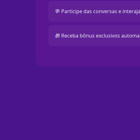
💬 Participe das conversas e interaj
🎁 Receba bônus exclusivos autom