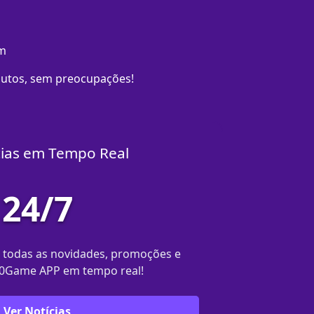
am
nutos, sem preocupações!
cias em Tempo Real
24/7
e todas as novidades, promoções e
60Game APP em tempo real!
Ver Notícias