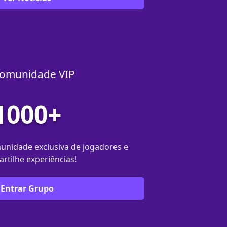
Comunidade VIP
1000+
unidade exclusiva de jogadores e
rtilhe experiências!
Entrar Grupo