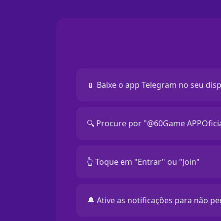
📱 Baixe o app Telegram no seu disp
🔍 Procure por "@60Game APPOficia
👆 Toque em "Entrar" ou "Join"
🔔 Ative as notificações para não p