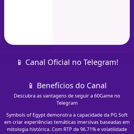
📱 Canal Oficial no Telegram!
📱 Benefícios do Canal
Descubra as vantagens de seguir a 60Game no
Telegram
Symbols of Egypt demonstra a capacidade da PG Soft
em criar experiências temáticas imersivas baseadas em
mitologia histórica. Com RTP de 96.71% e volatilidade