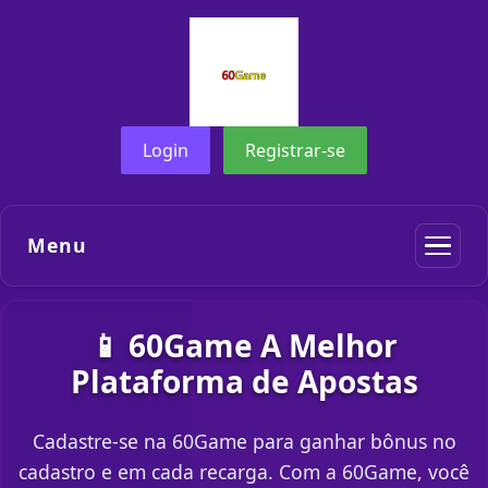
Login
Registrar-se
Menu
📱 60Game A Melhor
Plataforma de Apostas
Cadastre-se na 60Game para ganhar bônus no
cadastro e em cada recarga. Com a 60Game, você