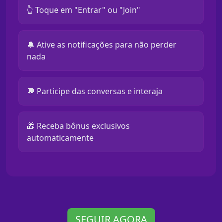
👆 Toque em "Entrar" ou "Join"
🔔 Ative as notificações para não perder
nada
💬 Participe das conversas e interaja
🎁 Receba bônus exclusivos
automaticamente
SEGUIR AGORA