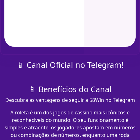
📱 Canal Oficial no Telegram!
📱 Benefícios do Canal
Descubra as vantagens de seguir a 58Win no Telegram
A roleta é um dos jogos de cassino mais icônicos e
reconhecíveis do mundo. O seu funcionamento é
simples e atraente: os jogadores apostam em números
ou combinações de números, enquanto uma roda