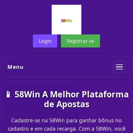
Login
Registrar-se
Menu
📱 58Win A Melhor Plataforma
de Apostas
Cadastre-se na 58Win para ganhar bônus no
cadastro e em cada recarga. Com a 58Win, você