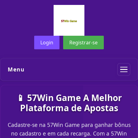
Login
Registrar-se
Menu
📱 57Win Game A Melhor
Plataforma de Apostas
Cadastre-se na 57Win Game para ganhar bônus
no cadastro e em cada recarga. Com a 57Win