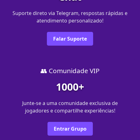
Suporte direto via Telegram, respostas rápidas e
atendimento personalizado!
Falar Suporte
👥 Comunidade VIP
1000+
Junte-se a uma comunidade exclusiva de
jogadores e compartilhe experiências!
Entrar Grupo