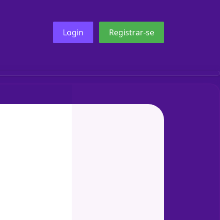
Login
Registrar-se