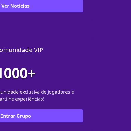
Ver Notícias
Comunidade VIP
1000+
unidade exclusiva de jogadores e
rtilhe experiências!
Entrar Grupo