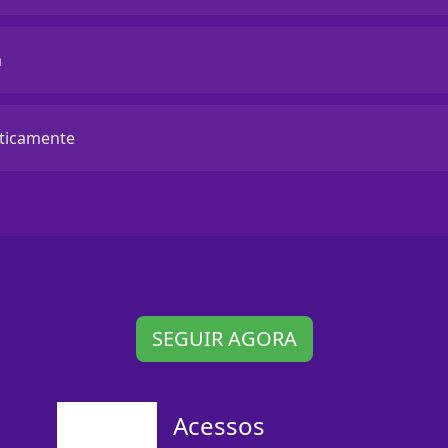
a
aticamente
SEGUIR AGORA
Acessos