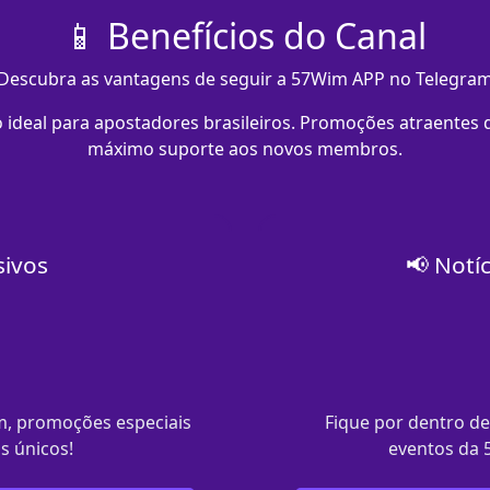
📱 Benefícios do Canal
Descubra as vantagens de seguir a 57Wim APP no Telegra
 ideal para apostadores brasileiros. Promoções atraentes
máximo suporte aos novos membros.
sivos
📢 Notí
m, promoções especiais
Fique por dentro d
s únicos!
eventos da 