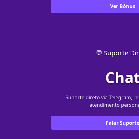
Ver Bônus
💬 Suporte Di
Cha
Suporte direto via Telegram, r
atendimento persona
Falar Suport