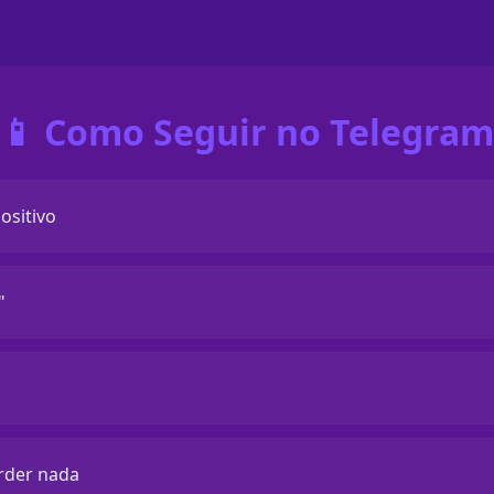
📱 Como Seguir no Telegram
ositivo
"
erder nada