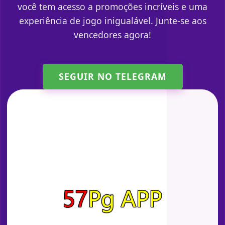
você tem acesso a promoções incríveis e uma
experiência de jogo inigualável. Junte-se aos
vencedores agora!
SEGUIR NO TELEGRAM