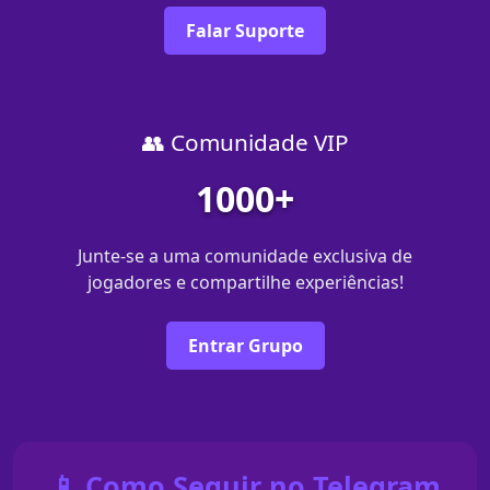
Falar Suporte
👥 Comunidade VIP
1000+
Junte-se a uma comunidade exclusiva de
jogadores e compartilhe experiências!
Entrar Grupo
📱 Como Seguir no Telegram