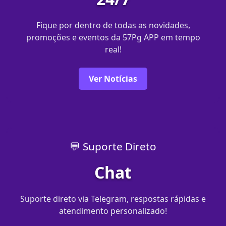
Fique por dentro de todas as novidades,
promoções e eventos da 57Pg APP em tempo
real!
Ver Notícias
💬 Suporte Direto
Chat
Suporte direto via Telegram, respostas rápidas e
atendimento personalizado!