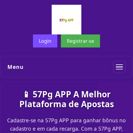
Login
Registrar-se
Menu
📱 57Pg APP A Melhor
Plataforma de Apostas
Cadastre-se na 57Pg APP para ganhar bônus no
cadastro e em cada recarga. Com a 57Pg APP,