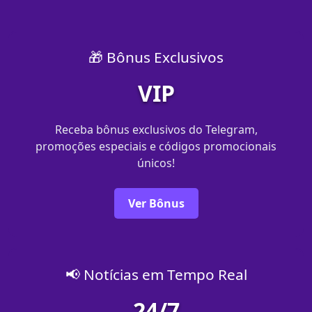
🎁 Bônus Exclusivos
VIP
Receba bônus exclusivos do Telegram,
promoções especiais e códigos promocionais
únicos!
Ver Bônus
📢 Notícias em Tempo Real
24/7