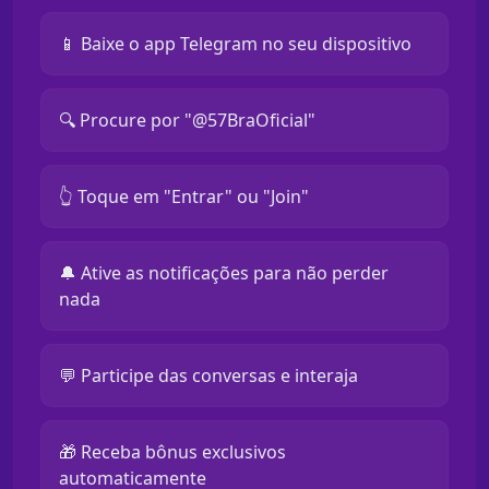
📱 Baixe o app Telegram no seu dispositivo
🔍 Procure por "@57BraOficial"
👆 Toque em "Entrar" ou "Join"
🔔 Ative as notificações para não perder
nada
💬 Participe das conversas e interaja
🎁 Receba bônus exclusivos
automaticamente