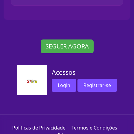
SEGUIR AGORA
Acessos
Login
Registrar-se
Políticas de Privacidade
Termos e Condições