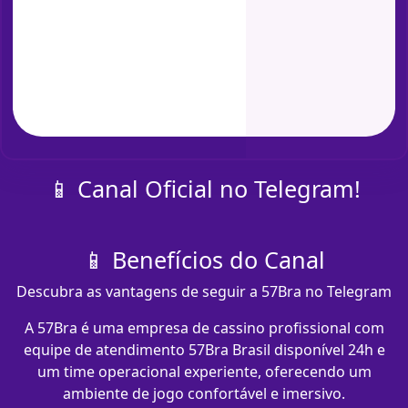
📱 Canal Oficial no Telegram!
📱 Benefícios do Canal
Descubra as vantagens de seguir a 57Bra no Telegram
A 57Bra é uma empresa de cassino profissional com
equipe de atendimento 57Bra Brasil disponível 24h e
um time operacional experiente, oferecendo um
ambiente de jogo confortável e imersivo.