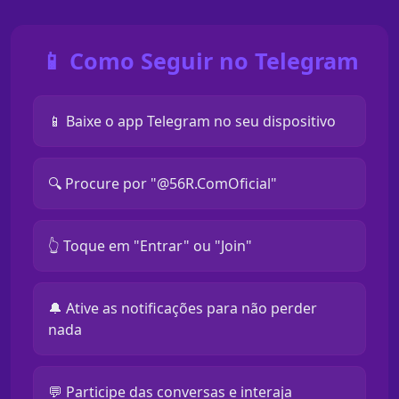
📱 Como Seguir no Telegram
📱 Baixe o app Telegram no seu dispositivo
🔍 Procure por "@56R.ComOficial"
👆 Toque em "Entrar" ou "Join"
🔔 Ative as notificações para não perder
nada
💬 Participe das conversas e interaja