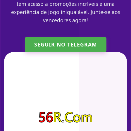
tem acesso a promoções incríveis e uma
experiência de jogo inigualável. Junte-se aos
vencedores agora!
SEGUIR NO TELEGRAM