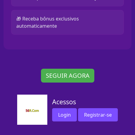
🎁 Receba bônus exclusivos
automaticamente
SEGUIR AGORA
Acessos
Login
Registrar-se