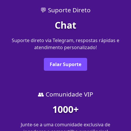
💬 Suporte Direto
Chat
Suporte direto via Telegram, respostas rápidas e
atendimento personalizado!
Falar Suporte
👥 Comunidade VIP
1000+
Junte-se a uma comunidade exclusiva de