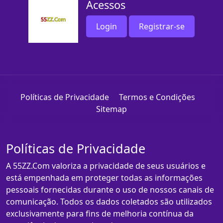
Acessos
Login
Registrar-se
Políticas de Privacidade
Termos e Condições
Sitemap
Políticas de Privacidade
A 55ZZ.Com valoriza a privacidade de seus usuários e
está empenhada em proteger todas as informações
pessoais fornecidas durante o uso de nossos canais de
comunicação. Todos os dados coletados são utilizados
exclusivamente para fins de melhoria contínua da