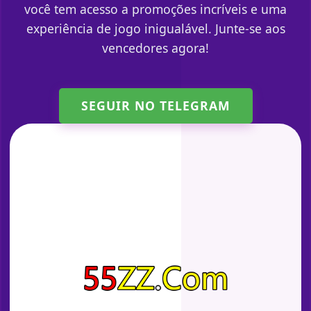
você tem acesso a promoções incríveis e uma
experiência de jogo inigualável. Junte-se aos
vencedores agora!
SEGUIR NO TELEGRAM