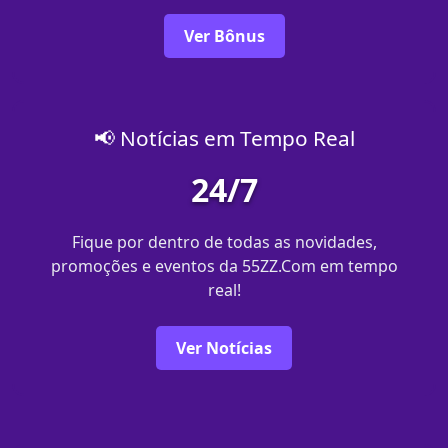
Ver Bônus
📢 Notícias em Tempo Real
24/7
Fique por dentro de todas as novidades,
promoções e eventos da 55ZZ.Com em tempo
real!
Ver Notícias