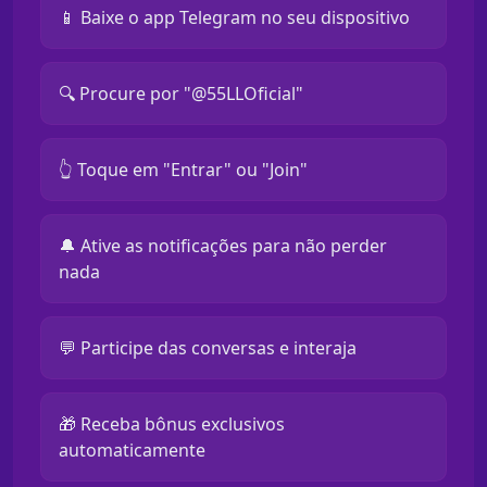
📱 Baixe o app Telegram no seu dispositivo
🔍 Procure por "@55LLOficial"
👆 Toque em "Entrar" ou "Join"
🔔 Ative as notificações para não perder
nada
💬 Participe das conversas e interaja
🎁 Receba bônus exclusivos
automaticamente