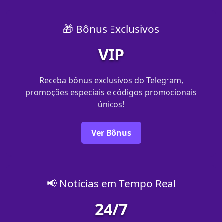
🎁 Bônus Exclusivos
VIP
Receba bônus exclusivos do Telegram,
promoções especiais e códigos promocionais
únicos!
Ver Bônus
📢 Notícias em Tempo Real
24/7