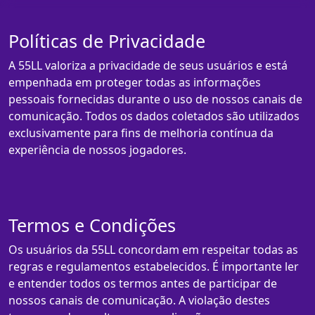
Políticas de Privacidade
A 55LL valoriza a privacidade de seus usuários e está
empenhada em proteger todas as informações
pessoais fornecidas durante o uso de nossos canais de
comunicação. Todos os dados coletados são utilizados
exclusivamente para fins de melhoria contínua da
experiência de nossos jogadores.
Termos e Condições
Os usuários da 55LL concordam em respeitar todas as
regras e regulamentos estabelecidos. É importante ler
e entender todos os termos antes de participar de
nossos canais de comunicação. A violação destes