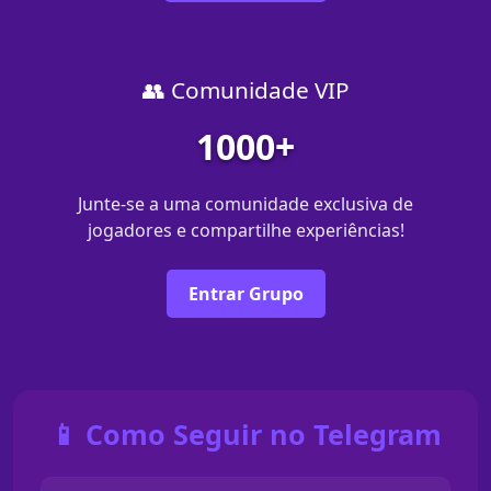
👥 Comunidade VIP
1000+
Junte-se a uma comunidade exclusiva de
jogadores e compartilhe experiências!
Entrar Grupo
📱 Como Seguir no Telegram