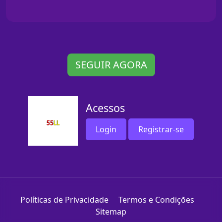
SEGUIR AGORA
Acessos
Login
Registrar-se
Políticas de Privacidade
Termos e Condições
Sitemap