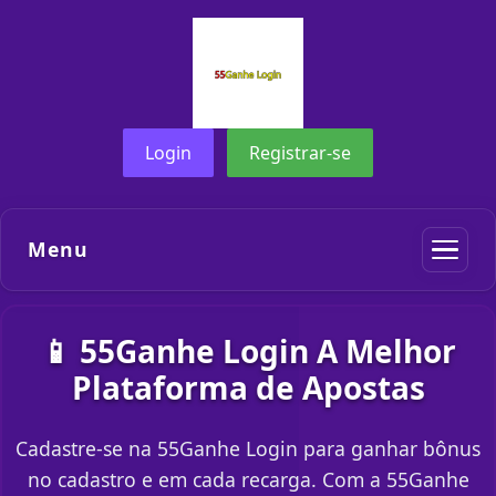
Login
Registrar-se
Menu
📱 55Ganhe Login A Melhor
Plataforma de Apostas
Cadastre-se na 55Ganhe Login para ganhar bônus
no cadastro e em cada recarga. Com a 55Ganhe