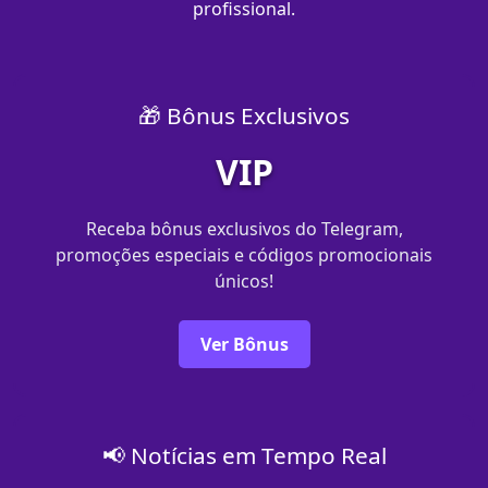
profissional.
🎁 Bônus Exclusivos
VIP
Receba bônus exclusivos do Telegram,
promoções especiais e códigos promocionais
únicos!
Ver Bônus
📢 Notícias em Tempo Real