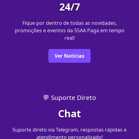
24/7
Fique por dentro de todas as novidades,
promoções e eventos da 55AA Paga em tempo
real!
Ver Notícias
💬 Suporte Direto
Chat
Suporte direto via Telegram, respostas rápidas e
atendimento personalizado!