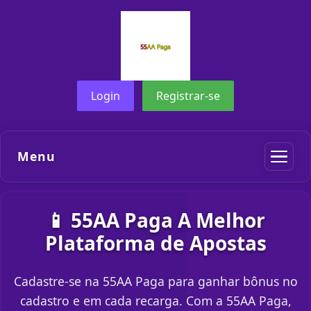
Login
Registrar-se
Menu
📱 55AA Paga A Melhor
Plataforma de Apostas
Cadastre-se na 55AA Paga para ganhar bônus no
cadastro e em cada recarga. Com a 55AA Paga,