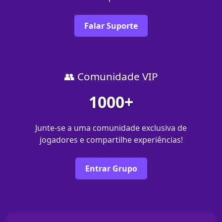
Falar Suporte
👥 Comunidade VIP
1000+
Junte-se a uma comunidade exclusiva de
jogadores e compartilhe experiências!
Entrar Grupo