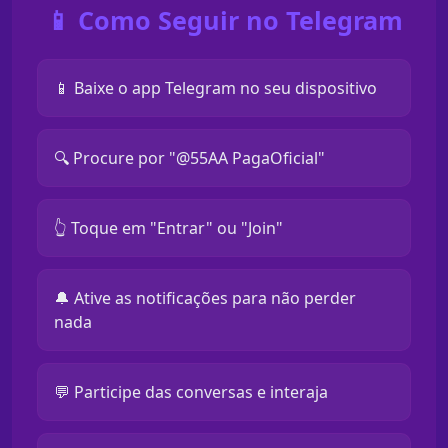
📱 Como Seguir no Telegram
📱 Baixe o app Telegram no seu dispositivo
🔍 Procure por "@55AA PagaOficial"
👆 Toque em "Entrar" ou "Join"
🔔 Ative as notificações para não perder
nada
💬 Participe das conversas e interaja