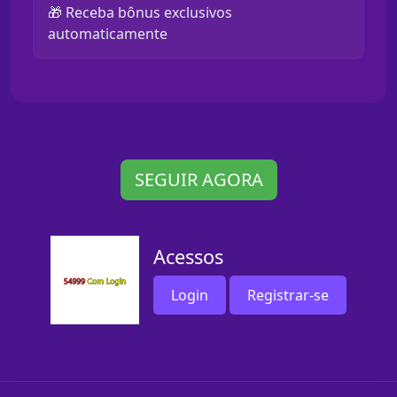
🎁 Receba bônus exclusivos
automaticamente
SEGUIR AGORA
Acessos
Login
Registrar-se