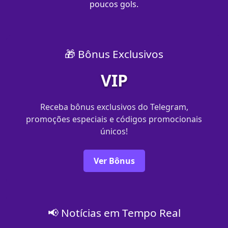
poucos gols.
🎁 Bônus Exclusivos
VIP
Receba bônus exclusivos do Telegram,
promoções especiais e códigos promocionais
únicos!
Ver Bônus
📢 Notícias em Tempo Real