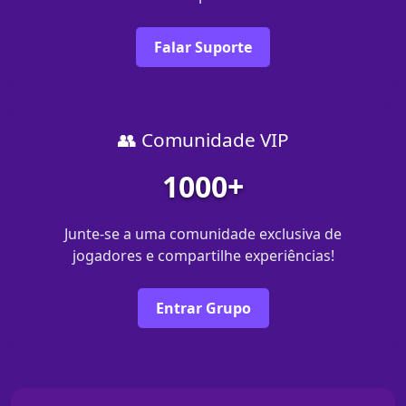
Falar Suporte
👥 Comunidade VIP
1000+
Junte-se a uma comunidade exclusiva de
jogadores e compartilhe experiências!
Entrar Grupo