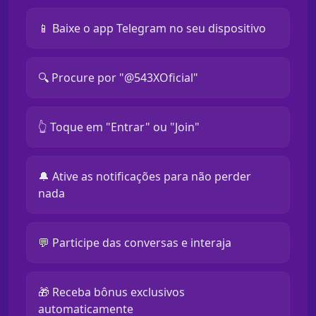
📱 Baixe o app Telegram no seu dispositivo
🔍 Procure por "@543XOficial"
👆 Toque em "Entrar" ou "Join"
🔔 Ative as notificações para não perder
nada
💬 Participe das conversas e interaja
🎁 Receba bônus exclusivos
automaticamente