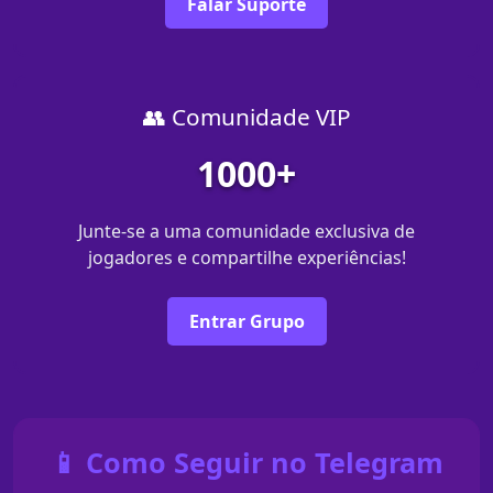
Falar Suporte
👥 Comunidade VIP
1000+
Junte-se a uma comunidade exclusiva de
jogadores e compartilhe experiências!
Entrar Grupo
📱 Como Seguir no Telegram