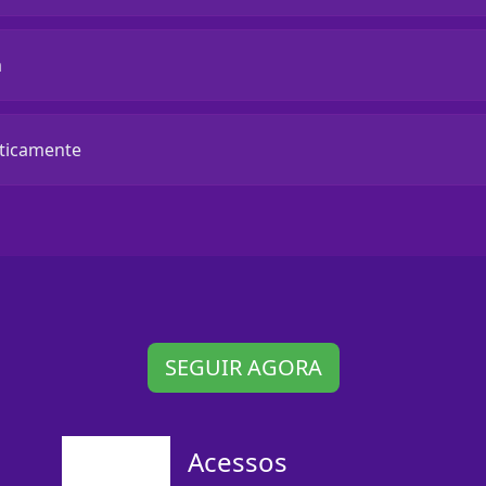
a
aticamente
SEGUIR AGORA
Acessos