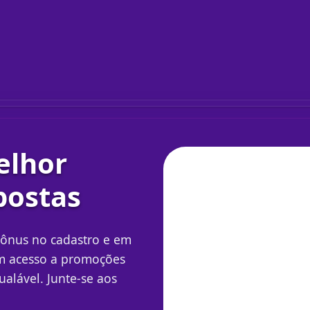
elhor
postas
bônus no cadastro e em
em acesso a promoções
ualável. Junte-se aos