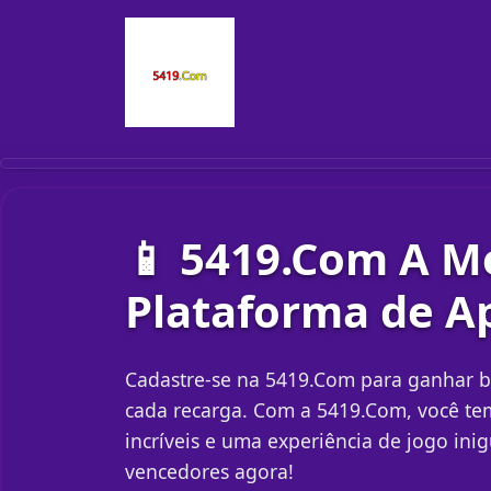
📱 5419.Com A M
Plataforma de A
Cadastre-se na 5419.Com para ganhar 
cada recarga. Com a 5419.Com, você t
incríveis e uma experiência de jogo inig
vencedores agora!