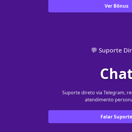
Ver Bônus
💬 Suporte Di
Cha
Suporte direto via Telegram, r
atendimento persona
Falar Suport