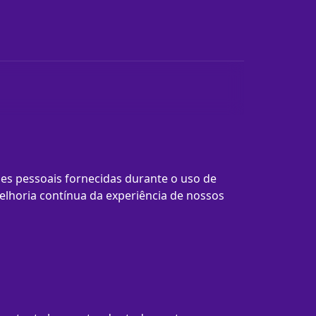
es pessoais fornecidas durante o uso de
elhoria contínua da experiência de nossos