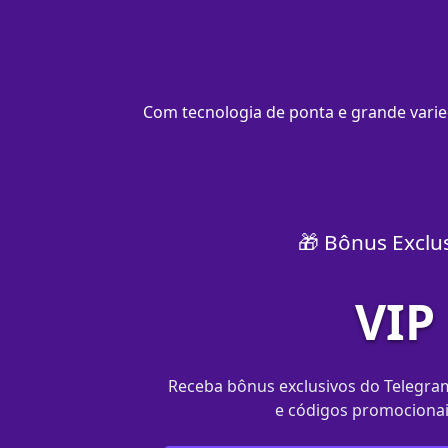
Com tecnologia de ponta e grande varie
🎁 Bônus Exclu
VIP
Receba bônus exclusivos do Telegra
e códigos promocionai