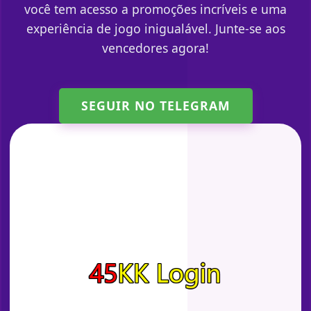
você tem acesso a promoções incríveis e uma
experiência de jogo inigualável. Junte-se aos
vencedores agora!
SEGUIR NO TELEGRAM