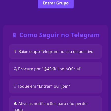
Entrar Grupo
📱 Como Seguir no Telegram
📱 Baixe o app Telegram no seu dispositivo
🔍 Procure por "@45KK LoginOficial"
👆 Toque em "Entrar" ou "Join"
🔔 Ative as notificações para não perder
nada