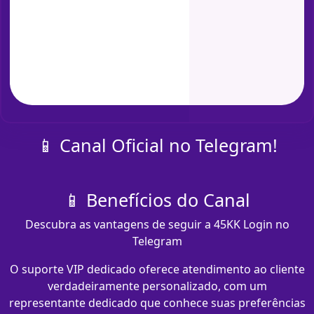
📱 Canal Oficial no Telegram!
📱 Benefícios do Canal
Descubra as vantagens de seguir a 45KK Login no
Telegram
O suporte VIP dedicado oferece atendimento ao cliente
verdadeiramente personalizado, com um
representante dedicado que conhece suas preferências