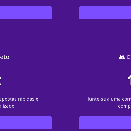
reto
👥 
t
espostas rápidas e
Junte-se a uma com
lizado!
compa
e