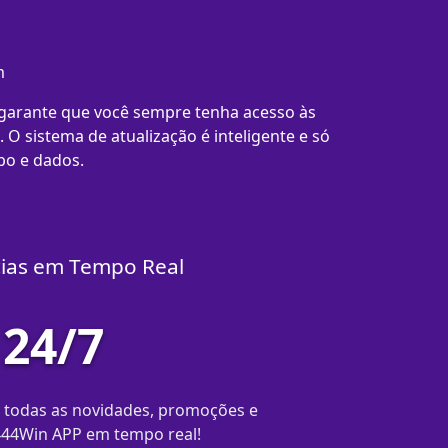
m
o garante que você sempre tenha acesso às
O sistema de atualização é inteligente e só
po e dados.
cias em Tempo Real
24/7
e todas as novidades, promoções e
444Win APP em tempo real!