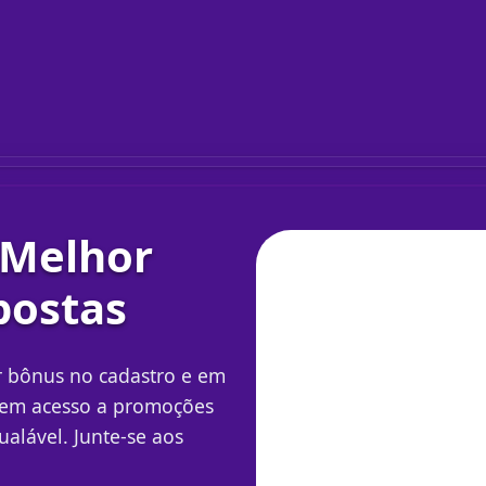
 Melhor
postas
r bônus no cadastro e em
tem acesso a promoções
ualável. Junte-se aos