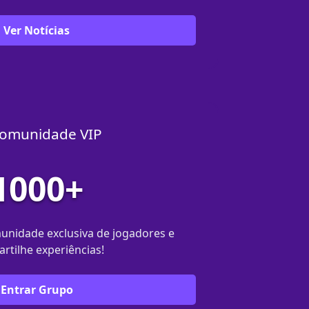
Ver Notícias
Comunidade VIP
1000+
unidade exclusiva de jogadores e
rtilhe experiências!
Entrar Grupo