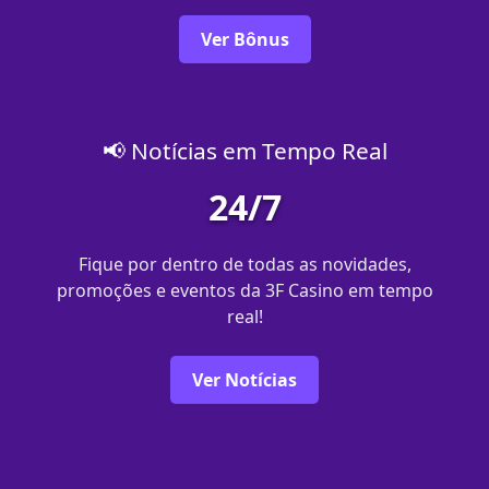
Ver Bônus
📢 Notícias em Tempo Real
24/7
Fique por dentro de todas as novidades,
promoções e eventos da 3F Casino em tempo
real!
Ver Notícias