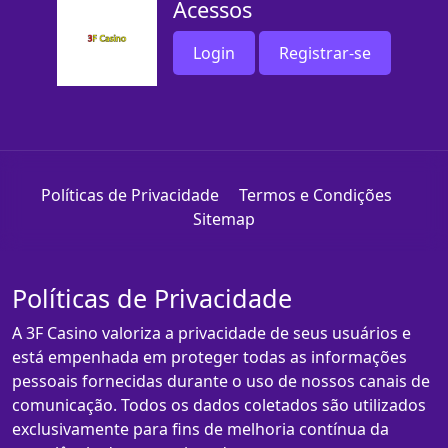
Acessos
Login
Registrar-se
Políticas de Privacidade
Termos e Condições
Sitemap
Políticas de Privacidade
A 3F Casino valoriza a privacidade de seus usuários e
está empenhada em proteger todas as informações
pessoais fornecidas durante o uso de nossos canais de
comunicação. Todos os dados coletados são utilizados
exclusivamente para fins de melhoria contínua da