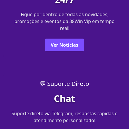
Fique por dentro de todas as novidades,
promoções e eventos da 38Win Vip em tempo
real!
Ver Notícias
💬 Suporte Direto
Chat
Suporte direto via Telegram, respostas rápidas e
atendimento personalizado!