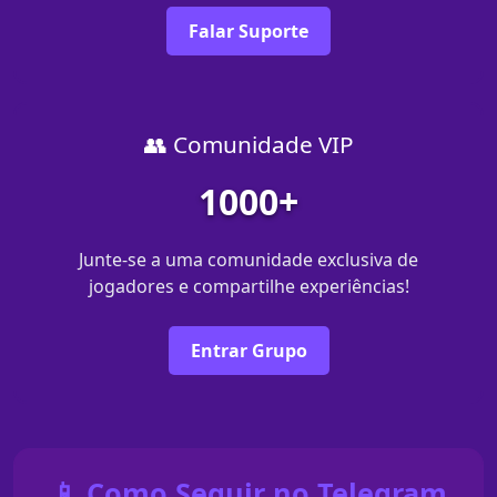
Falar Suporte
👥 Comunidade VIP
1000+
Junte-se a uma comunidade exclusiva de
jogadores e compartilhe experiências!
Entrar Grupo
📱 Como Seguir no Telegram