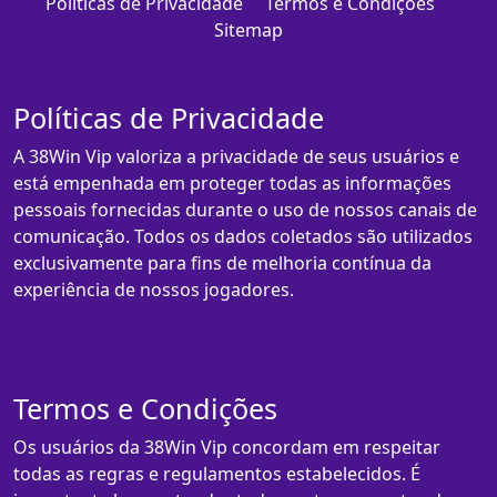
Políticas de Privacidade
Termos e Condições
Sitemap
Políticas de Privacidade
A 38Win Vip valoriza a privacidade de seus usuários e
está empenhada em proteger todas as informações
pessoais fornecidas durante o uso de nossos canais de
comunicação. Todos os dados coletados são utilizados
exclusivamente para fins de melhoria contínua da
experiência de nossos jogadores.
Termos e Condições
Os usuários da 38Win Vip concordam em respeitar
todas as regras e regulamentos estabelecidos. É