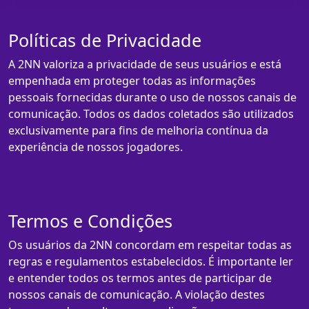
Políticas de Privacidade
A 2NN valoriza a privacidade de seus usuários e está
empenhada em proteger todas as informações
pessoais fornecidas durante o uso de nossos canais de
comunicação. Todos os dados coletados são utilizados
exclusivamente para fins de melhoria contínua da
experiência de nossos jogadores.
Termos e Condições
Os usuários da 2NN concordam em respeitar todas as
regras e regulamentos estabelecidos. É importante ler
e entender todos os termos antes de participar de
nossos canais de comunicação. A violação destes