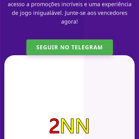
acesso a promoções incríveis e uma experiência
de jogo inigualável. Junte-se aos vencedores
agora!
SEGUIR NO TELEGRAM