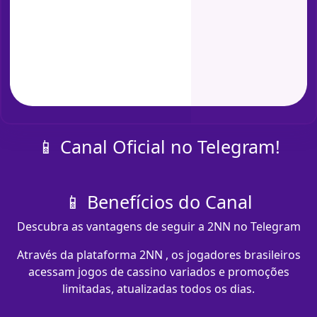
📱 Canal Oficial no Telegram!
📱 Benefícios do Canal
Descubra as vantagens de seguir a 2NN no Telegram
Através da plataforma 2NN , os jogadores brasileiros
acessam jogos de cassino variados e promoções
limitadas, atualizadas todos os dias.