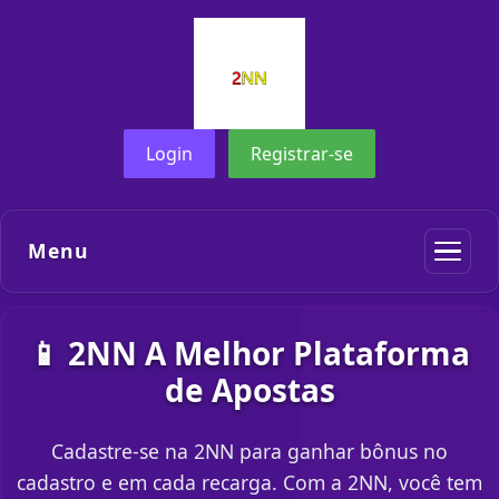
Login
Registrar-se
Menu
📱 2NN A Melhor Plataforma
de Apostas
Cadastre-se na 2NN para ganhar bônus no
cadastro e em cada recarga. Com a 2NN, você tem