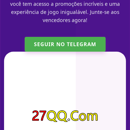
você tem acesso a promoções incríveis e uma
experiência de jogo inigualável. Junte-se aos
vencedores agora!
SEGUIR NO TELEGRAM