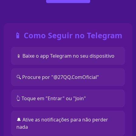
📱 Como Seguir no Telegram
📱 Baixe o app Telegram no seu dispositivo
🔍 Procure por "@27QQ.ComOficial"
👆 Toque em "Entrar" ou "Join"
🔔 Ative as notificações para não perder
nada