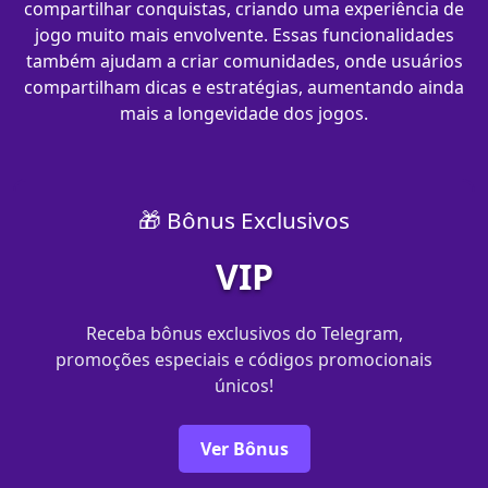
compartilhar conquistas, criando uma experiência de
jogo muito mais envolvente. Essas funcionalidades
também ajudam a criar comunidades, onde usuários
compartilham dicas e estratégias, aumentando ainda
mais a longevidade dos jogos.
🎁 Bônus Exclusivos
VIP
Receba bônus exclusivos do Telegram,
promoções especiais e códigos promocionais
únicos!
Ver Bônus