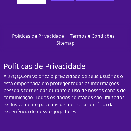
Políticas de Privacidade
Termos e Condições
Sitemap
Políticas de Privacidade
A 27QQ.Com valoriza a privacidade de seus usuários e
está empenhada em proteger todas as informações
pessoais fornecidas durante o uso de nossos canais de
comunicação. Todos os dados coletados são utilizados
exclusivamente para fins de melhoria contínua da
experiência de nossos jogadores.