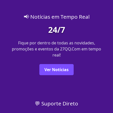
📢 Notícias em Tempo Real
24/7
Fique por dentro de todas as novidades,
promoções e eventos da 27QQ.Com em tempo
real!
Ver Notícias
💬 Suporte Direto