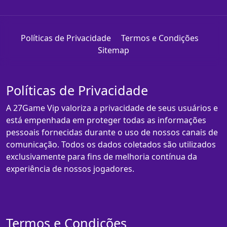
Políticas de Privacidade
Termos e Condições
Sitemap
Políticas de Privacidade
A 27Game Vip valoriza a privacidade de seus usuários e
está empenhada em proteger todas as informações
pessoais fornecidas durante o uso de nossos canais de
comunicação. Todos os dados coletados são utilizados
exclusivamente para fins de melhoria contínua da
experiência de nossos jogadores.
Termos e Condições