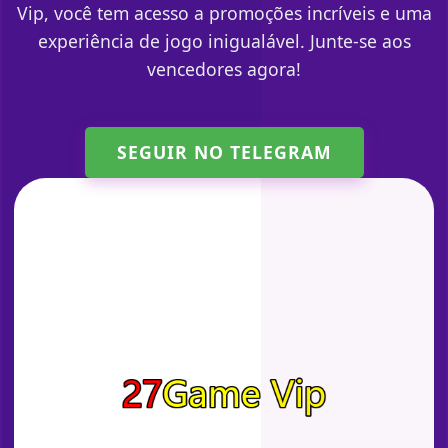
Vip, você tem acesso a promoções incríveis e uma
experiência de jogo inigualável. Junte-se aos
vencedores agora!
SEGUIR NO TELEGRAM