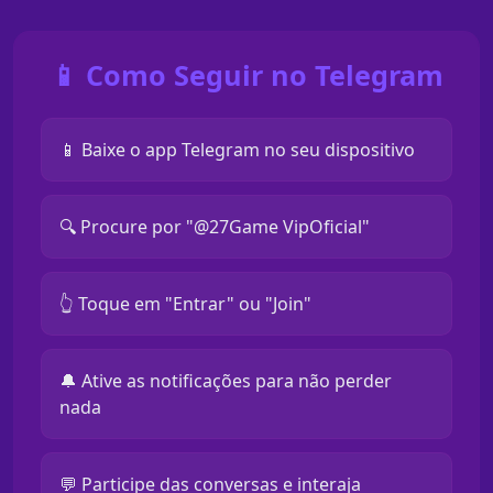
📱 Como Seguir no Telegram
📱 Baixe o app Telegram no seu dispositivo
🔍 Procure por "@27Game VipOficial"
👆 Toque em "Entrar" ou "Join"
🔔 Ative as notificações para não perder
nada
💬 Participe das conversas e interaja