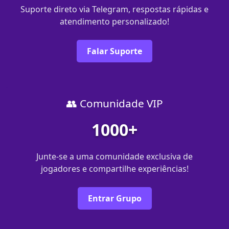
Suporte direto via Telegram, respostas rápidas e
atendimento personalizado!
Falar Suporte
👥 Comunidade VIP
1000+
Junte-se a uma comunidade exclusiva de
jogadores e compartilhe experiências!
Entrar Grupo