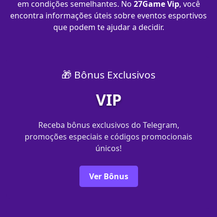
em condições semelhantes. No
27Game Vip
, você
encontra informações úteis sobre eventos esportivos
que podem te ajudar a decidir.
🎁 Bônus Exclusivos
VIP
Receba bônus exclusivos do Telegram,
promoções especiais e códigos promocionais
únicos!
Ver Bônus