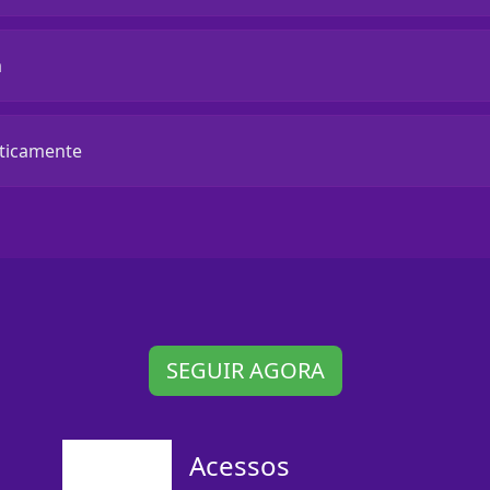
a
aticamente
SEGUIR AGORA
Acessos