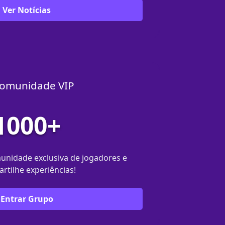
Ver Notícias
Comunidade VIP
1000+
unidade exclusiva de jogadores e
rtilhe experiências!
Entrar Grupo