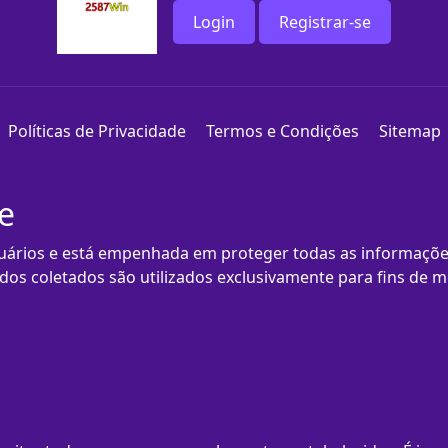
Login
Registrar-se
Políticas de Privacidade
Termos e Condições
Sitemap
de
suários e está empenhada em proteger todas as informaçõe
os coletados são utilizados exclusivamente para fins de m