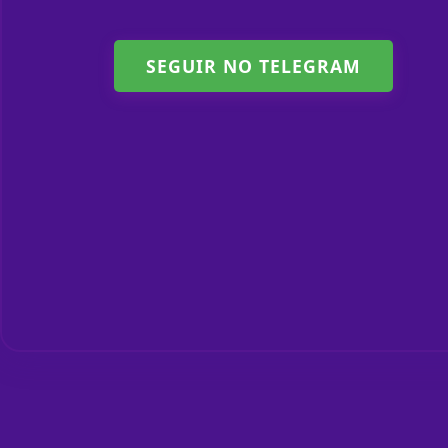
SEGUIR NO TELEGRAM