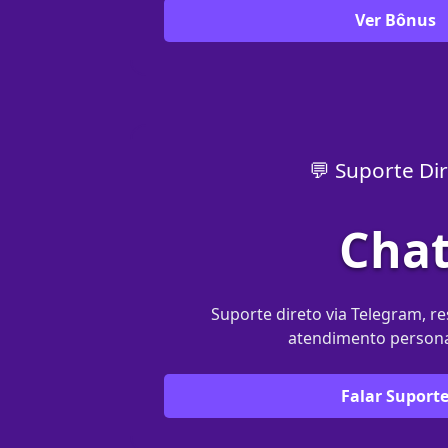
Ver Bônus
💬 Suporte Di
Cha
Suporte direto via Telegram, r
atendimento persona
Falar Suport