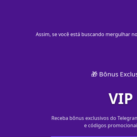
Assim, se você está buscando mergulhar no 
🎁 Bônus Exclu
VIP
Receba bônus exclusivos do Telegra
e códigos promocionai