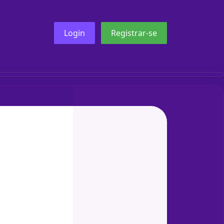
Login
Registrar-se