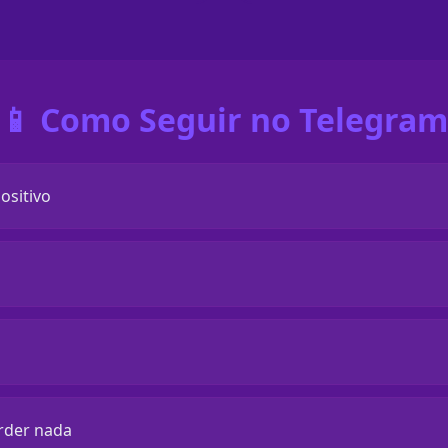
📱 Como Seguir no Telegram
ositivo
erder nada