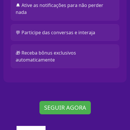
🔔 Ative as notificações para não perder
nada
💬 Participe das conversas e interaja
🎁 Receba bônus exclusivos
automaticamente
SEGUIR AGORA