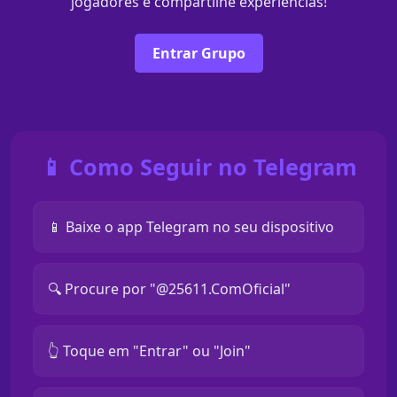
jogadores e compartilhe experiências!
Entrar Grupo
📱 Como Seguir no Telegram
📱 Baixe o app Telegram no seu dispositivo
🔍 Procure por "@25611.ComOficial"
👆 Toque em "Entrar" ou "Join"