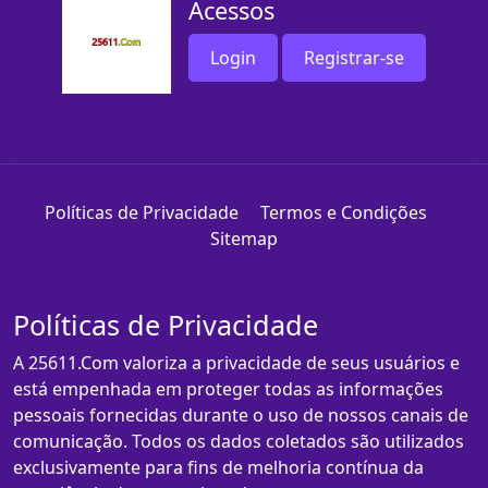
Acessos
Login
Registrar-se
Políticas de Privacidade
Termos e Condições
Sitemap
Políticas de Privacidade
A 25611.Com valoriza a privacidade de seus usuários e
está empenhada em proteger todas as informações
pessoais fornecidas durante o uso de nossos canais de
comunicação. Todos os dados coletados são utilizados
exclusivamente para fins de melhoria contínua da