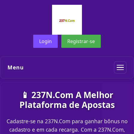
Login
Registrar-se
Menu
📱 237N.Com A Melhor
Plataforma de Apostas
Cadastre-se na 237N.Com para ganhar bônus no
cadastro e em cada recarga. Com a 237N.Com,