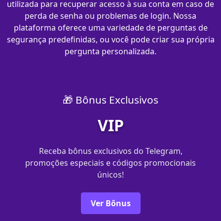
utilizada para recuperar acesso à sua conta em caso de
perda de senha ou problemas de login. Nossa
plataforma oferece uma variedade de perguntas de
segurança predefinidas, ou você pode criar sua própria
pergunta personalizada.
🎁 Bônus Exclusivos
VIP
Receba bônus exclusivos do Telegram,
promoções especiais e códigos promocionais
únicos!
Ver Bônus