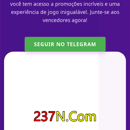
você tem acesso a promoções incríveis e uma
experiência de jogo inigualável. Junte-se aos
vencedores agora!
SEGUIR NO TELEGRAM