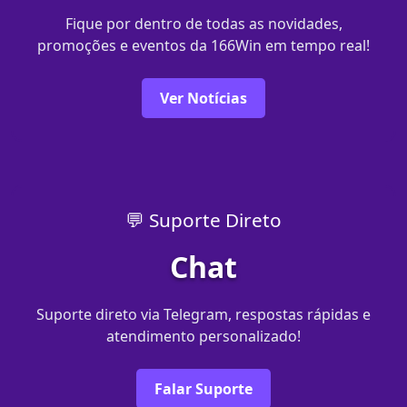
Fique por dentro de todas as novidades,
promoções e eventos da 166Win em tempo real!
Ver Notícias
💬 Suporte Direto
Chat
Suporte direto via Telegram, respostas rápidas e
atendimento personalizado!
Falar Suporte