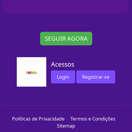
SEGUIR AGORA
Acessos
Login
Registrar-se
Políticas de Privacidade
Termos e Condições
Sitemap