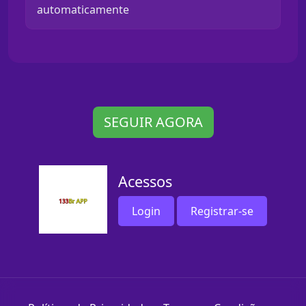
automaticamente
SEGUIR AGORA
Acessos
Login
Registrar-se