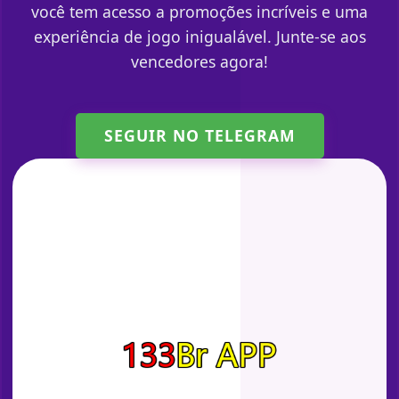
você tem acesso a promoções incríveis e uma
experiência de jogo inigualável. Junte-se aos
vencedores agora!
SEGUIR NO TELEGRAM