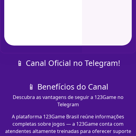
📱 Canal Oficial no Telegram!
📱 Benefícios do Canal
Descubra as vantagens de seguir a 123Game no
Telegram
A plataforma 123Game Brasil reúne informações
completas sobre jogos — a 123Game conta com
atendentes altamente treinadas para oferecer suporte