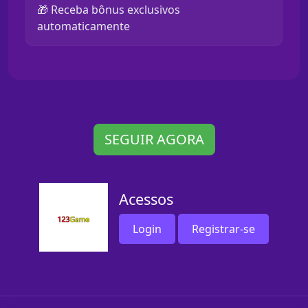
🎁 Receba bônus exclusivos
automaticamente
SEGUIR AGORA
Acessos
Login
Registrar-se