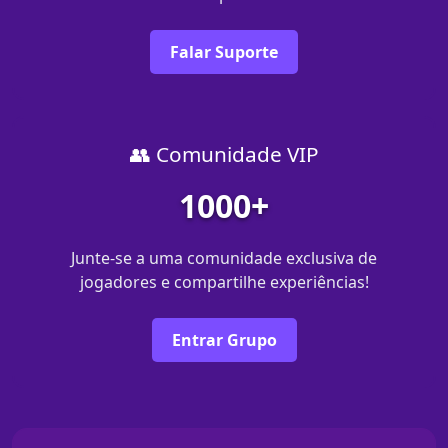
Falar Suporte
👥 Comunidade VIP
1000+
Junte-se a uma comunidade exclusiva de
jogadores e compartilhe experiências!
Entrar Grupo