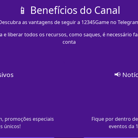
📱 Benefícios do Canal
Descubra as vantagens de seguir a 12345Game no Telegra
a e liberar todos os recursos, como saques, é necessário f
conta
sivos
📢 Notí
m, promoções especiais
Fique por dentro d
s únicos!
eventos da 