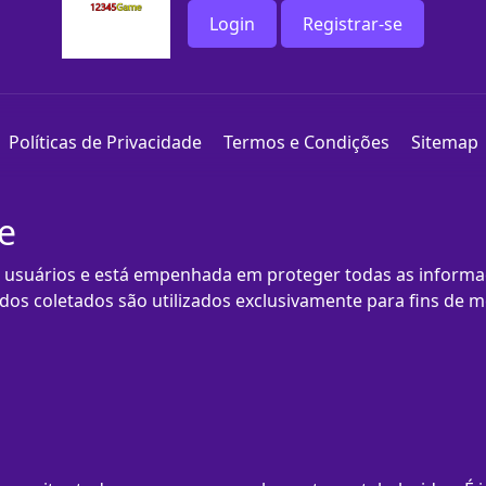
Login
Registrar-se
Políticas de Privacidade
Termos e Condições
Sitemap
de
s usuários e está empenhada em proteger todas as informa
os coletados são utilizados exclusivamente para fins de m