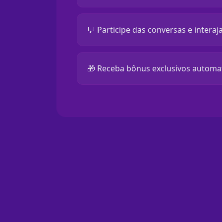
💬 Participe das conversas e interaj
🎁 Receba bônus exclusivos autom