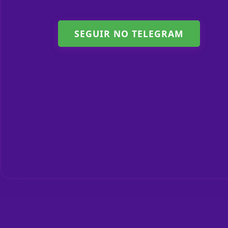
SEGUIR NO TELEGRAM