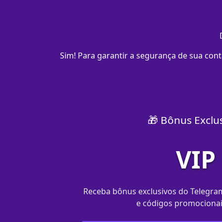
Sim! Para garantir a segurança de sua cont
🎁 Bônus Exclu
VIP
Receba bônus exclusivos do Telegra
e códigos promocionai