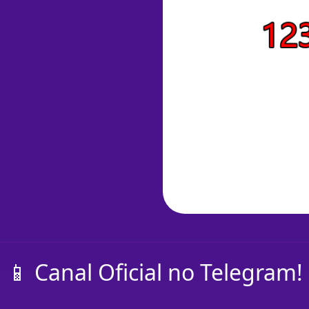
📱 Canal Oficial no Telegram!