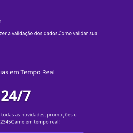
m
azer a validação dos dados.Como validar sua
cias em Tempo Real
24/7
e todas as novidades, promoções e
12345Game em tempo real!