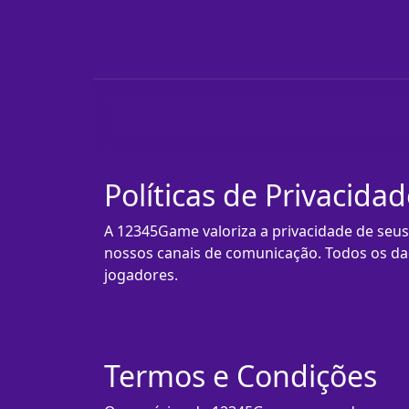
Políticas de Privacida
A 12345Game valoriza a privacidade de seu
nossos canais de comunicação. Todos os dad
jogadores.
Termos e Condições