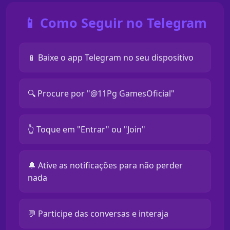
📱 Como Seguir no Telegram
📱 Baixe o app Telegram no seu dispositivo
🔍 Procure por "@11Pg GamesOficial"
👆 Toque em "Entrar" ou "Join"
🔔 Ative as notificações para não perder
nada
💬 Participe das conversas e interaja