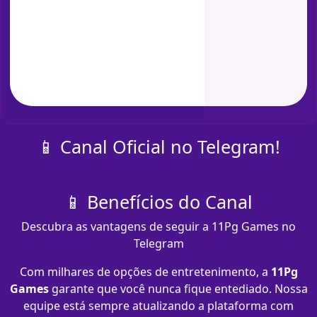
📱 Canal Oficial no Telegram!
📱 Benefícios do Canal
Descubra as vantagens de seguir a 11Pg Games no
Telegram
Com milhares de opções de entretenimento, a
11Pg
Games
garante que você nunca fique entediado. Nossa
equipe está sempre atualizando a plataforma com