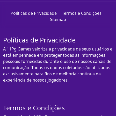
Políticas de Privacidade
Termos e Condições
Sitemap
Políticas de Privacidade
A 11Pg Games valoriza a privacidade de seus usuários e
está empenhada em proteger todas as informações
pessoais fornecidas durante o uso de nossos canais de
comunicação. Todos os dados coletados são utilizados
exclusivamente para fins de melhoria contínua da
experiência de nossos jogadores.
Termos e Condições