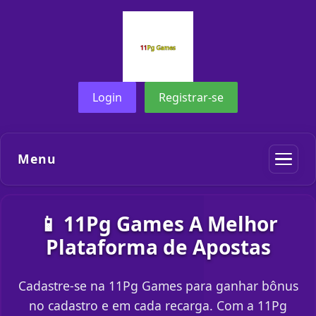
Login
Registrar-se
Menu
📱 11Pg Games A Melhor
Plataforma de Apostas
Cadastre-se na 11Pg Games para ganhar bônus
no cadastro e em cada recarga. Com a 11Pg