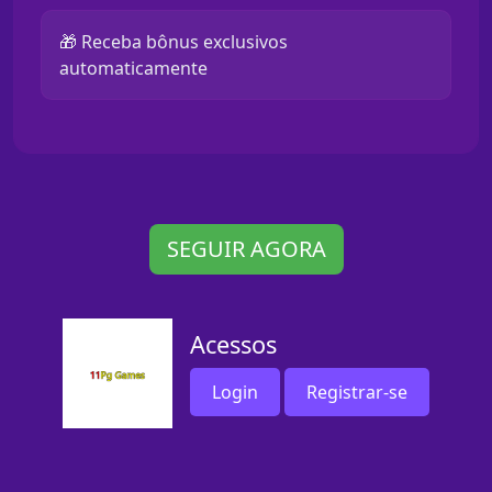
🎁 Receba bônus exclusivos
automaticamente
SEGUIR AGORA
Acessos
Login
Registrar-se